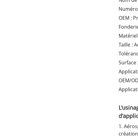
Nom de 
Numéro 
OEM : Pr
Fonderi
Matériel
Taille :
Toléranc
Surface
Applicat
OEM/ODM
Applicat
L'usina
d'appli
1. Aéros
création