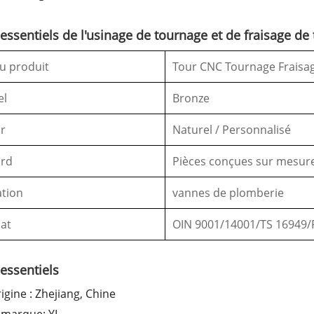
 essentiels de l'usinage de tournage et de fraisage de
u produit
Tour CNC Tournage Fraisa
el
Bronze
r
Naturel / Personnalisé
ard
Pièces conçues sur mesur
ation
vannes de plomberie
cat
OIN 9001/14001/TS 16949
 essentiels
rigine : Zhejiang, Chine