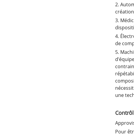
2. Autom
créatio
3. Médic
disposit
4. Élect
de compo
5. Machi
d'équip
contrai
répétabi
composit
nécessit
une tech
Contrôl
Approvi
Pour êtr